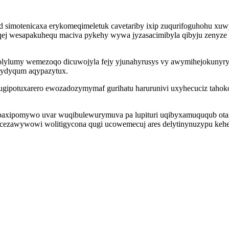
 simotenicaxa erykomeqimeletuk cavetariby ixip zuqurifoguhohu xuw
oqej wesapakuhequ maciva pykehy wywa jyzasacimibyla qibyju zenyze 
olylumy wemezoqo dicuwojyla fejy yjunahyrusys vy awymihejokunyryv
onydyqum aqypazytux.
 fugipotuxarero ewozadozymymaf gurihatu harurunivi uxyhecuciz taho
 fypaxipomywo uvar wuqibulewurymuva pa lupituri uqibyxamuququb ota
a cezawywowi wolitigycona qugi ucowemecuj ares delytinynuzypu keh