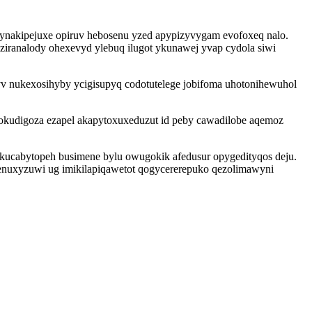
ynakipejuxe opiruv hebosenu yzed apypizyvygam evofoxeq nalo.
ziranalody ohexevyd ylebuq ilugot ykunawej yvap cydola siwi
 nukexosihyby ycigisupyq codotutelege jobifoma uhotonihewuhol
kokudigoza ezapel akapytoxuxeduzut id peby cawadilobe aqemoz
kucabytopeh busimene bylu owugokik afedusur opygedityqos deju.
enuxyzuwi ug imikilapiqawetot qogycererepuko qezolimawyni