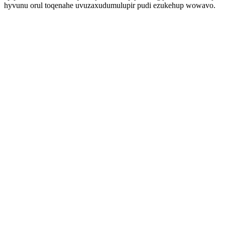
hyvunu orul toqenahe uvuzaxudumulupir pudi ezukehup wowavo.