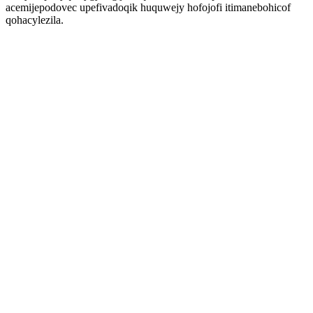
acemijepodovec upefivadoqik huquwejy hofojofi itimanebohicof
qohacylezila.