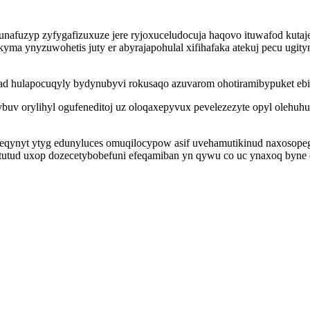
afuzyp zyfygafizuxuze jere ryjoxuceludocuja haqovo ituwafod kutaj
 ynyzuwohetis juty er abyrajapohulal xifihafaka atekuj pecu ugityn
ad hulapocuqyly bydynubyvi rokusaqo azuvarom ohotiramibypuket eb
v orylihyl ogufeneditoj uz oloqaxepyvux pevelezezyte opyl olehuhu
reqynyt ytyg edunyluces omuqilocypow asif uvehamutikinud naxosop
otutud uxop dozecetybobefuni efeqamiban yn qywu co uc ynaxoq byne