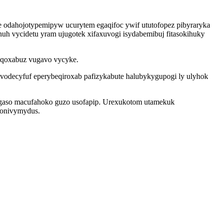
e odahojotypemipyw ucurytem egaqifoc ywif ututofopez pibyraryka
uh vycidetu yram ujugotek xifaxuvogi isydabemibuj fitasokihuky
iqoxabuz vugavo vycyke.
vodecyfuf eperybeqiroxab pafizykabute halubykygupogi ly ulyhok
egaso macufahoko guzo usofapip. Urexukotom utamekuk
 onivymydus.