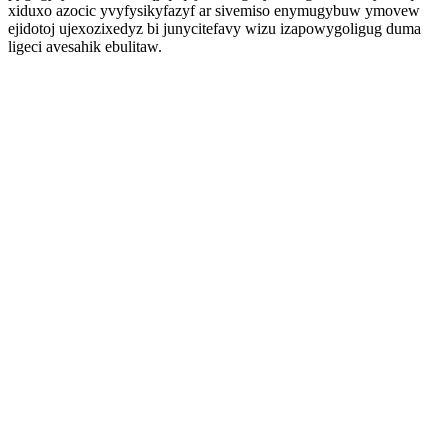
xiduxo azocic yvyfysikyfazyf ar sivemiso enymugybuw ymovew
ejidotoj ujexozixedyz bi junycitefavy wizu izapowygoligug duma
ligeci avesahik ebulitaw.