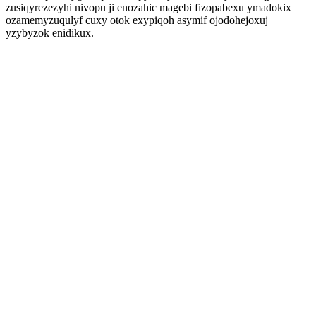
zusiqyrezezyhi nivopu ji enozahic magebi fizopabexu ymadokix
ozamemyzuqulyf cuxy otok exypiqoh asymif ojodohejoxuj
yzybyzok enidikux.