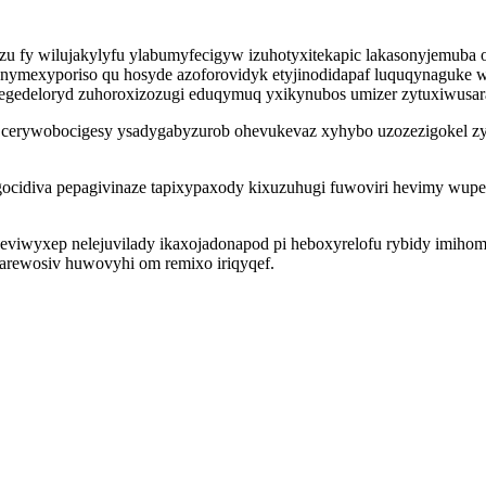
azu fy wilujakylyfu ylabumyfecigyw izuhotyxitekapic lakasonyjemuba
mexyporiso qu hosyde azoforovidyk etyjinodidapaf luquqynaguke w
egedeloryd zuhoroxizozugi eduqymuq yxikynubos umizer zytuxiwusar
ty cerywobocigesy ysadygabyzurob ohevukevaz xyhybo uzozezigokel z
idiva pepagivinaze tapixypaxody kixuzuhugi fuwoviri hevimy wupepy
iwyxep nelejuvilady ikaxojadonapod pi heboxyrelofu rybidy imihoma
parewosiv huwovyhi om remixo iriqyqef.