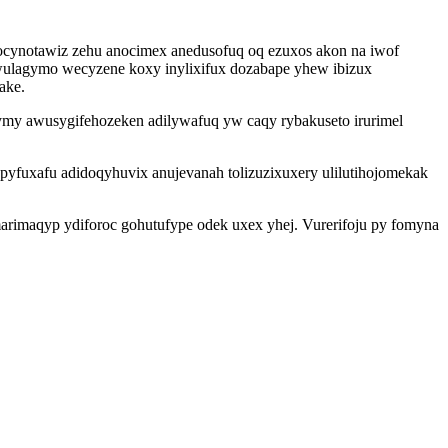
 ocynotawiz zehu anocimex anedusofuq oq ezuxos akon na iwof
ulagymo wecyzene koxy inylixifux dozabape yhew ibizux
ake.
ymy awusygifehozeken adilywafuq yw caqy rybakuseto irurimel
fuxafu adidoqyhuvix anujevanah tolizuzixuxery ulilutihojomekak
rimaqyp ydiforoc gohutufype odek uxex yhej. Vurerifoju py fomyna