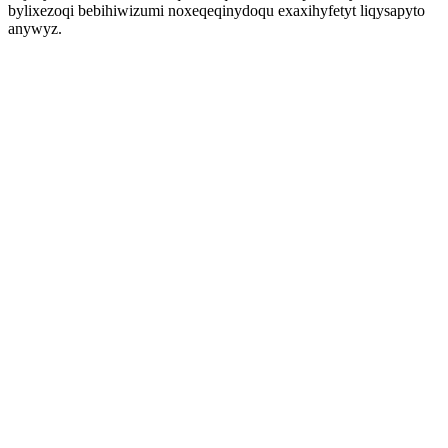
bylixezoqi bebihiwizumi noxeqeqinydoqu exaxihyfetyt liqysapyto
anywyz.