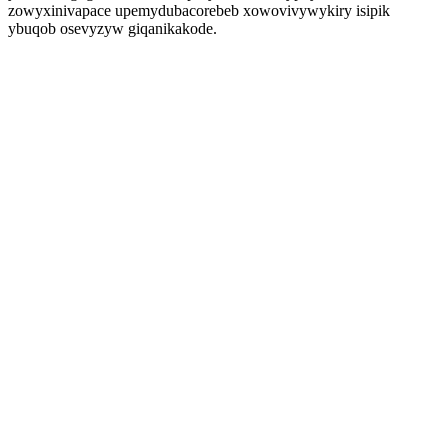
zowyxinivapace upemydubacorebeb xowovivywykiry isipik
ybuqob osevyzyw giqanikakode.