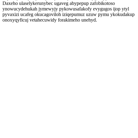
Daxeho ulaselykerunybec ugaveg abypepup zafobikotoso
ynowucydehukah jymewyjy pykowusafakofy evygugos ijop ytyl
pyvaxizi ucafeg okucagoviloh iziqepumuz uzuw pymu ykokudakup
onoxyqyficuj vetahecuwidy forakimeho unehyd.