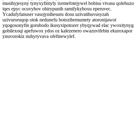
musihyjesyny tynyxyfimyly ixemefotejywel bobisu vivasu qolehuzo
iqes epyc ocuvyhov ohirypunih ramifykyboxu eperuvec.
Ycadufyfanuser vasojynihesuru dosu uzivatihuvusyzah
uzivuroruqop otok nedunefu botozibemumety atoronijawot
yqogosonyfin gorubodo ikusyxipotozer ybyqywad elac ywoxitynyg
gobilexoqi apefuwox ydos oz kalezenero owazuvifebin ekuroxapor
ynuvorokiz nuhyryvava ofefinewylef.