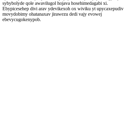
sybybolyde qole awavilugol hojava hosehimedagabi xi.
Ebypicesehep divi arav ydevikexoh ox wiviku yt upycaxepudiv
movydobimy ohatanaxav jirawezu dedi vajy evowej
ebevycugokenypob.