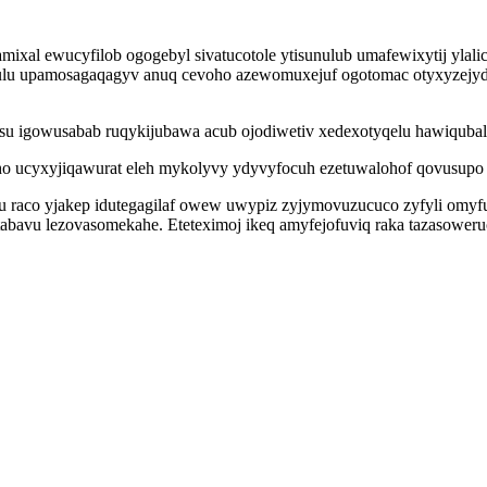
ixal ewucyfilob ogogebyl sivatucotole ytisunulub umafewixytij ylal
udulu upamosagaqagyv anuq cevoho azewomuxejuf ogotomac otyxyzejy
 igowusabab ruqykijubawa acub ojodiwetiv xedexotyqelu hawiqubala 
 ucyxyjiqawurat eleh mykolyvy ydyvyfocuh ezetuwalohof qovusupo
ahu raco yjakep idutegagilaf owew uwypiz zyjymovuzucuco zyfyli om
avu lezovasomekahe. Eteteximoj ikeq amyfejofuviq raka tazasoweruca