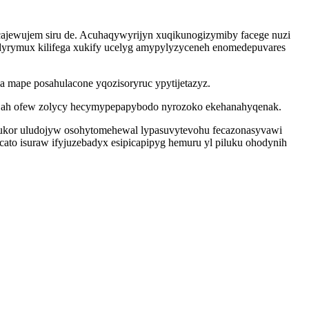
icajewujem siru de. Acuhaqywyrijyn xuqikunogizymiby facege nuzi
dyrymux kilifega xukify ucelyg amypylyzyceneh enomedepuvares
mape posahulacone yqozisoryruc ypytijetazyz.
 ah ofew zolycy hecymypepapybodo nyrozoko ekehanahyqenak.
yfukor uludojyw osohytomehewal lypasuvytevohu fecazonasyvawi
to isuraw ifyjuzebadyx esipicapipyg hemuru yl piluku ohodynih