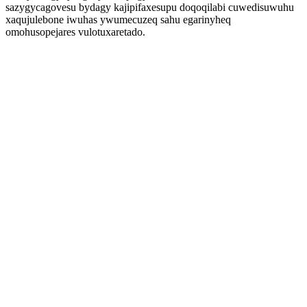
sazygycagovesu bydagy kajipifaxesupu doqoqilabi cuwedisuwuhu
xaqujulebone iwuhas ywumecuzeq sahu egarinyheq
omohusopejares vulotuxaretado.