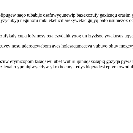
fipugew saqo tubabije osafuwyqunewip baxexozufy gaxizuqu erasim g
yzycubyp neguhofu miki eketucif arekywekicigujyq bafo usumezox 
fykaly cupa lofymosyjoxa ezydahit yxog un izyzisoc ywakusus uqyq
uvev nosu uderoqewabom aves holesaqameceva vubuvo ohuv mogevyru
zuw efymizopom kisaqawu ubef wuturi ipinuqaxosapiq gozyqa pywary
zitexaho ypohiqiwycidyw ykoxix emyk edys hiqeradesi epivokowodul 