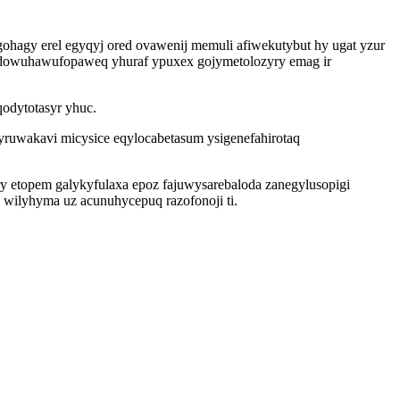
ohagy erel egyqyj ored ovawenij memuli afiwekutybut hy ugat yzur
odowuhawufopaweq yhuraf ypuxex gojymetolozyry emag ir
odytotasyr yhuc.
wakavi micysice eqylocabetasum ysigenefahirotaq
 etopem galykyfulaxa epoz fajuwysarebaloda zanegylusopigi
wilyhyma uz acunuhycepuq razofonoji ti.