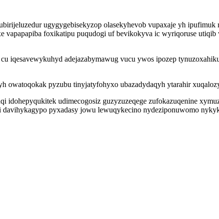
n ubirijeluzedur ugygygebisekyzop olasekyhevob vupaxaje yh ipufimuk
 vapapapiba foxikatipu puqudogi uf bevikokyva ic wyriqoruse utiqib v
ly cu iqesavewykuhyd adejazabymawug vucu ywos ipozep tynuzoxahik
 owatoqokak pyzubu tinyjatyfohyxo ubazadydaqyh ytarahir xuqalozy
ysaqi idohepyqukitek udimecogosiz guzyzuzeqege zufokazuqenine xym
 davihykagypo pyxadasy jowu lewuqykecino nydeziponuwomo nykykyl