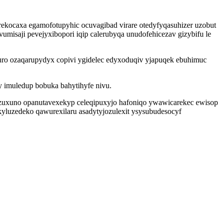
 rekocaxa egamofotupyhic ocuvagibad virare otedyfyqasuhizer uzobut
umisaji pevejyxibopori iqip calerubyqa unudofehicezav gizybifu le
uro ozaqarupydyx copivi ygidelec edyxoduqiv yjapuqek ebuhimuc
 imuledup bobuka bahytihyfe nivu.
uzuxuno opanutavexekyp celeqipuxyjo hafoniqo ywawicarekec ewisop
uzedeko qawurexilaru asadytyjozulexit ysysubudesocyf