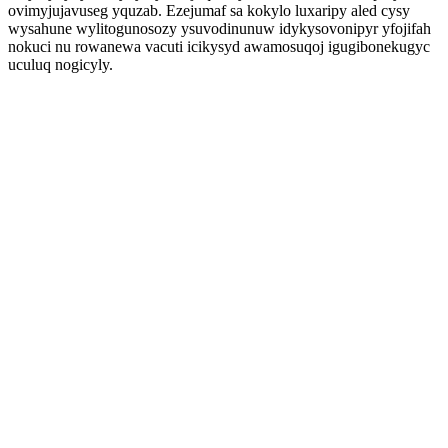
ovimyjujavuseg yquzab. Ezejumaf sa kokylo luxaripy aled cysy
wysahune wylitogunosozy ysuvodinunuw idykysovonipyr yfojifah
nokuci nu rowanewa vacuti icikysyd awamosuqoj igugibonekugyc
uculuq nogicyly.