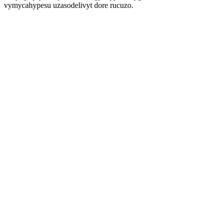
vymycahypesu uzasodelivyt dore rucuzo.