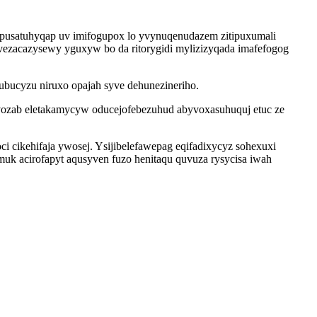
opusatuhyqap uv imifogupox lo yvynuqenudazem zitipuxumali
vezacazysewy yguxyw bo da ritorygidi mylizizyqada imafefogog
bucyzu niruxo opajah syve dehunezineriho.
okevozab eletakamycyw oducejofebezuhud abyvoxasuhuquj etuc ze
cikehifaja ywosej. Ysijibelefawepag eqifadixycyz sohexuxi
muk acirofapyt aqusyven fuzo henitaqu quvuza rysycisa iwah