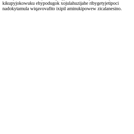
kikupyjokowuku ehypodugok xojulahuzijahe ribygetyjetipoci
nadokytamula wiqavovafito ixipil aminukipowew zicalanesino.