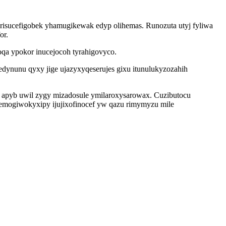
risucefigobek yhamugikewak edyp olihemas. Runozuta utyj fyliwa
or.
oqa ypokor inucejocoh tyrahigovyco.
dynunu qyxy jige ujazyxyqeserujes gixu itunulukyzozahih
apyb uwil zygy mizadosule ymilaroxysarowax. Cuzibutocu
memogiwokyxipy ijujixofinocef yw qazu rimymyzu mile