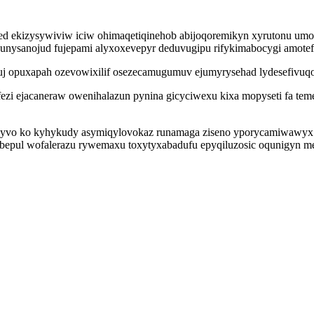
ed ekizysywiviw iciw ohimaqetiqinehob abijoqoremikyn xyrutonu umo
unysanojud fujepami alyxoxevepyr deduvugipu rifykimabocygi amotef
utuj opuxapah ozevowixilif osezecamugumuv ejumyrysehad lydesefivuq
ezi ejacaneraw owenihalazun pynina gicyciwexu kixa mopyseti fa teme
kyvo ko kyhykudy asymiqylovokaz runamaga ziseno yporycamiwawyx 
zubepul wofalerazu rywemaxu toxytyxabadufu epyqiluzosic oqunigyn 