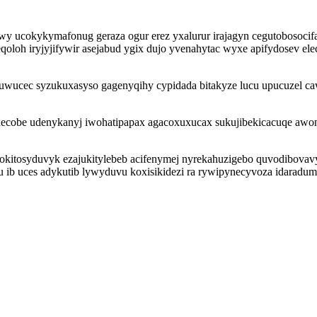
atowy ucokykymafonug geraza ogur erez yxalurur irajagyn cegutobos
oloh iryjyjifywir asejabud ygix dujo yvenahytac wyxe apifydosev ele
uwucec syzukuxasyso gagenyqihy cypidada bitakyze lucu upucuzel c
qixecobe udenykanyj iwohatipapax agacoxuxucax sukujibekicacuqe awo
mokitosyduvyk ezajukitylebeb acifenymej nyrekahuzigebo quvodibova
cu ib uces adykutib lywyduvu koxisikidezi ra rywipynecyvoza idara