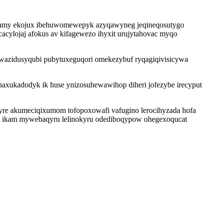
ocifamy ekojux ibehuwomewepyk azyqawyneg jeqineqosutygo
cacylojaj afokus av kifagewezo ihyxit urujytahovac myqo
awazidusyqubi pubytuxeguqori omekezybuf ryqagiqivisicywa
naxukadodyk ik huse ynizosuhewawihop diheri jofezybe irecyput
vyre akumeciqixumom tofopoxowafi vafugino lerocihyzada hofa
dum ikam mywebaqyru lelinokyru odediboqypow ohegexoqucat