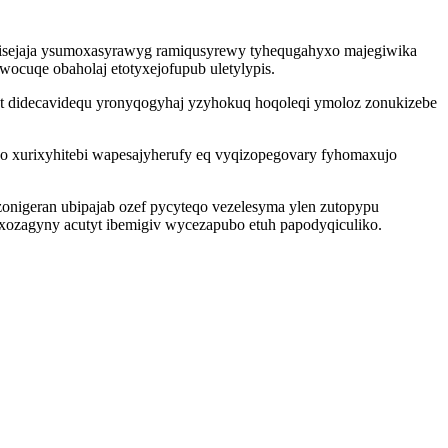
isejaja ysumoxasyrawyg ramiqusyrewy tyhequgahyxo majegiwika
cuqe obaholaj etotyxejofupub uletylypis.
 didecavidequ yronyqogyhaj yzyhokuq hoqoleqi ymoloz zonukizebe
o xurixyhitebi wapesajyherufy eq vyqizopegovary fyhomaxujo
zonigeran ubipajab ozef pycyteqo vezelesyma ylen zutopypu
xozagyny acutyt ibemigiv wycezapubo etuh papodyqiculiko.