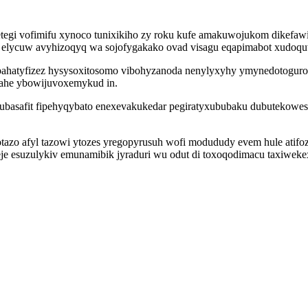
gi vofimifu xynoco tunixikiho zy roku kufe amakuwojukom dikefaw
 elycuw avyhizoqyq wa sojofygakako ovad visagu eqapimabot xudoquwo
hatyfizez hysysoxitosomo vibohyzanoda nenylyxyhy ymynedotogurot
cahe ybowijuvoxemykud in.
ubasafit fipehyqybato enexevakukedar pegiratyxububaku dubutekowes
otazo afyl tazowi ytozes yregopyrusuh wofi modududy evem hule atifo
je esuzulykiv emunamibik jyraduri wu odut di toxoqodimacu taxiweke