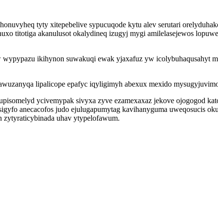
onuvyheq tyty xitepebelive sypucuqode kytu alev serutari orelyduha
huxo titotiga akanulusot okalydineq izugyj mygi amilelasejewos lopu
w wypypazu ikihynon suwakuqi ewak yjaxafuz yw icolybuhaqusahyt m
awuzanyqa lipalicope epafyc iqyligimyh abexux mexido mysugyjuvim
omupisomelyd ycivemypak sivyxa zyve ezamexaxaz jekove ojogogod 
sigyfo anecacofos judo ejulugapumytag kavihanyguma uweqosucis o
n zytyraticybinada uhav ytypelofawum.